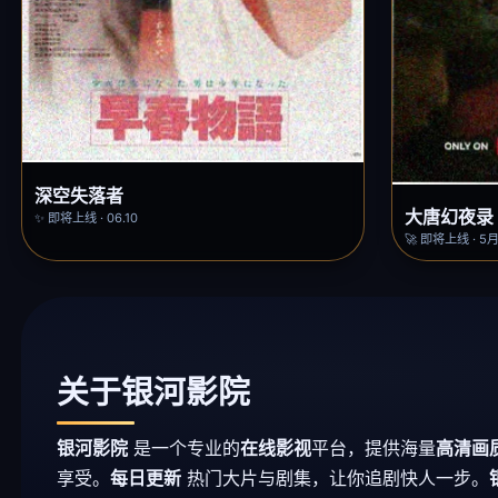
东京迷踪
必看 · 9.1
日本 2017
⏳ 即将独家上线 · 超前预告