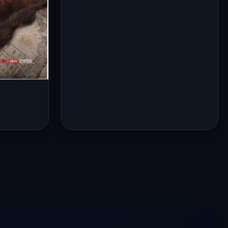
夺命直播
⭐ 7.9
HD