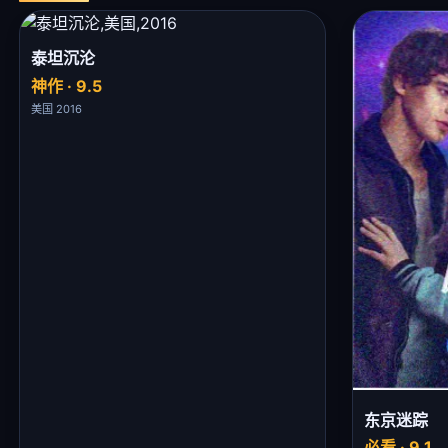
📊 银河热度飙升榜
深渊玫瑰
01
🔥 热度 99.8w
边境幽灵
02
🔥 热度 91.2w
千金·逆袭
03
🔥 热度 87.6w