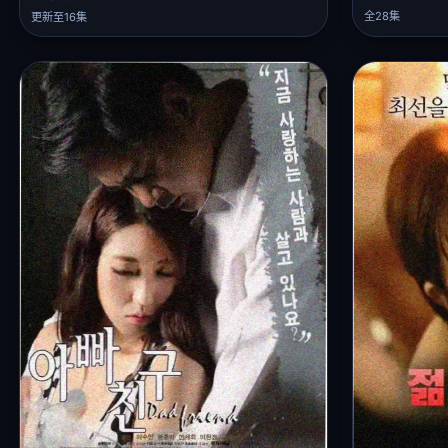
🔥 动作
😂 喜剧
🔍 悬疑
💘 爱情
👽 
✨ 正在热播 · 免费高清片库