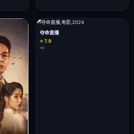
极盗先锋
⭐ 8.4
HD中字